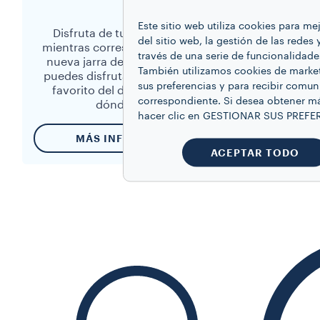
Este sitio web utiliza cookies para m
Disfruta de tu bebida favorita
La jarra 
del sitio web, la gestión de las redes
mientras corres al trabajo. Con la
hogar y 
través de una serie de funcionalidade
nueva jarra de viaje de Lavazza,
perfecto
También utilizamos cookies de market
puedes disfrutar de tu momento
300 ml p
sus preferencias y para recibir comun
favorito del día sin importar a
azul de
correspondiente. Si desea obtener má
dónde vayas.
porce
hacer clic en GESTIONAR SUS PREFE
MÁS INFORMACIÓN
M
ACEPTAR TODO