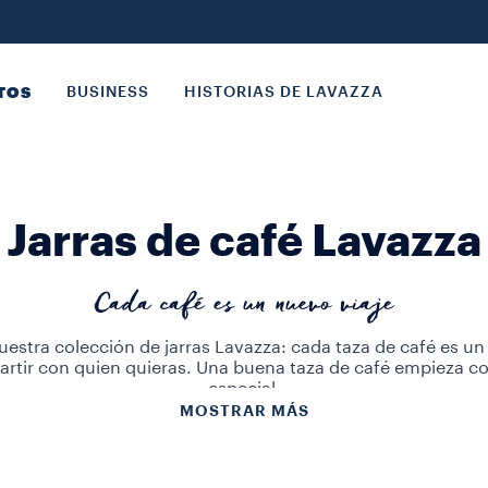
TOS
BUSINESS
HISTORIAS DE LAVAZZA
Jarras de café Lavazza
Cada café es un nuevo viaje
estra colección de jarras Lavazza: cada taza de café es un
rtir con quien quieras. Una buena taza de café empieza co
especial.
idrio , porcelana blanca duradera o acero inoxidable, las j
MOSTRAR MÁS
as para tu hogar, para el trabajo o como regalo. Disfruta la
Lavazza y saborea el auténtico café italiano.