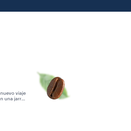
 nuevo viaje
n una jarra
arras Lavazza
 experiencia
Sug