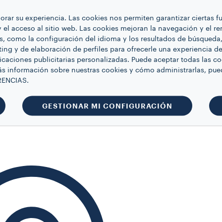
ejorar su experiencia. Las cookies nos permiten garantizar ciertas 
de Lavazza es ideal para el
 y el acceso al sitio web. Las cookies mejoran la navegación y el r
la oficina, o como regalo
s, como la configuración del idioma y los resultados de búsqueda, 
. La jarra de café de casi
ing y de elaboración de perfiles para ofrecerle una experiencia d
resenta la icónica franja
icaciones publicitarias personalizadas. Puede aceptar todas las c
 Lavazza y se realiza en
s información sobre nuestras cookies y cómo administrarlas, pue
lana blanca resistente.
RENCIAS.
ÁS INFORMACIÓN
GESTIONAR MI CONFIGURACIÓN