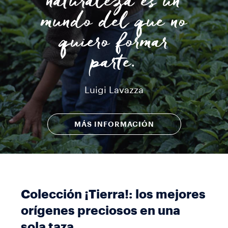
naturaleza es un
mundo del que no
quiero formar
parte.
Luigi Lavazza
MÁS INFORMACIÓN
Colección ¡Tierra!: los mejores
orígenes preciosos en una
sola taza.