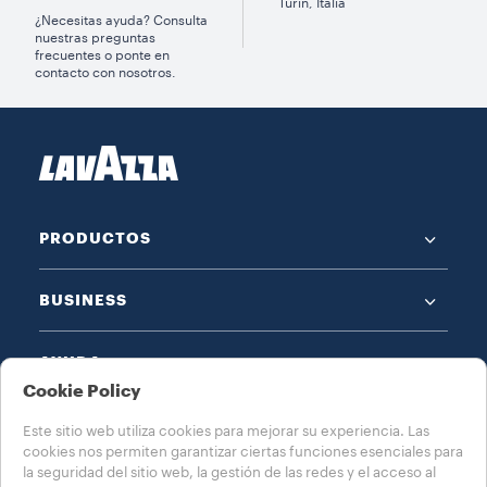
Turin, Italia
¿Necesitas ayuda? Consulta
nuestras preguntas
frecuentes o ponte en
contacto con nosotros.
PRODUCTOS
BUSINESS
AYUDA
Cookie Policy
NOTAS LEGALES
Este sitio web utiliza cookies para mejorar su experiencia. Las
cookies nos permiten garantizar ciertas funciones esenciales para
la seguridad del sitio web, la gestión de las redes y el acceso al