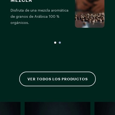
MEZCLA
P
Disfruta de una mezcla aromática
f
de granos de Arábica 100 %
orgánicos.
VER TODOS LOS PRODUCTOS