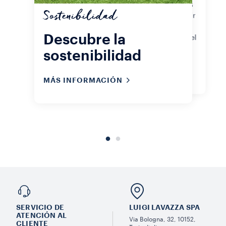
como los granos enteros o molidos
Sostenibilidad
Qualità Rossa, lo importante es vivir
de manera sostenible, incluso
Descubre la
mientras saboreas el primer café del
día. Consulta nuestras
sostenibilidad
certificaciones de sostenibilidad.
MÁS INFORMACIÓN
SERVICIO DE
LUIGI LAVAZZA SPA
ATENCIÓN AL
Via Bologna, 32, 10152,
CLIENTE