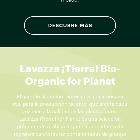
molido.
DESCUBRE MÁS
Lavazza ¡Tierra! Bio-
Organic for Planet
El cambio climático representa una amenaza
real para la producción de café, que afecta cada
vez más a la calidad de las plantaciones.
Lavazza ¡Tierra! for Planet es una selección
prémium de Arábica orgánica procedente de
regiones cafeteras no contaminadas de granjas